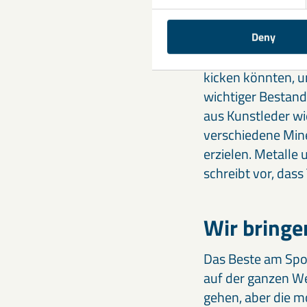
Die Essent
Deny
Ein Spiel wäre auc
kicken könnten, un
wichtiger Bestand
aus Kunstleder wi
verschiedene Min
erzielen. Metalle 
schreibt vor, das
Wir bringe
Das Beste am Sport
auf der ganzen We
gehen, aber die 