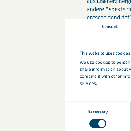
aus Eisenerz herg
andere Aspekte de
entscheidend dafür
Consent
Das Spielf
Es ist schön und 
This website uses cookies
ein Spielfeld, auf
We use cookies to persona
Mineralien sind au
share information about y
combine it with other info
grün bleibt. Es is
services.
Bodenstruktur un
einem Elfmetersc
Bestandteil, um d
Consent
Mineraldünger auf
Necessary
Selection
den pH-Wert des