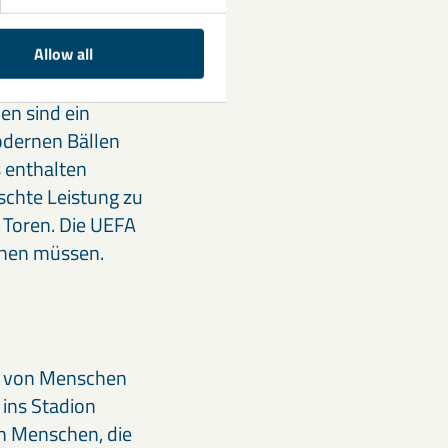
Allow all
hätten, den sie
en sind ein
modernen Bällen
s enthalten
chte Leistung zu
n Toren. Die UEFA
ehen müssen.
den von Menschen
 ins Stadion
n Menschen, die