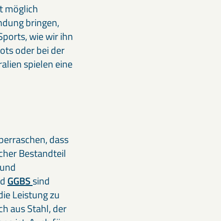
st möglich
ndung bringen,
Sports, wie wir ihn
ots oder bei der
alien spielen eine
überraschen, dass
icher Bestandteil
 und
nd
GGBS
sind
die Leistung zu
h aus Stahl, der