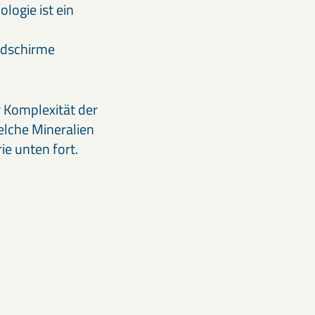
logie ist ein
ildschirme
 Komplexität der
elche Mineralien
e unten fort.