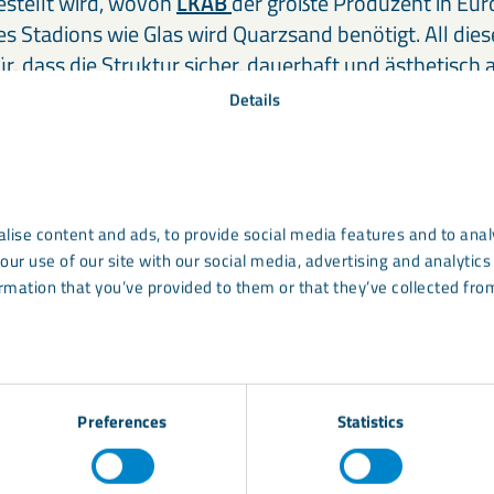
estellt wird, wovon
LKAB
der größte Produzent in Euro
s Stadions wie Glas wird Quarzsand benötigt. All dies
, dass die Struktur sicher, dauerhaft und ästhetisch 
Details
eld
gut, ein Stadion zu haben, von dem aus man zuschaue
 dem man die Fußballer spielen sehen kann, nützt das n
lise content and ads, to provide social media features and to analy
ch wichtig, damit das Spielfeld die richtige Qualität h
our use of our site with our social media, advertising and analyti
rmation that you’ve provided to them or that they’ve collected from
t wichtig, dass ein Fußballplatz eine gute Drainage, eine
d einen starken Rasen hat – niemand möchte, dass d
hießen nachgibt.
Düngemittel und Bodenverbesserer
ie Qualität des Platzes zu gewährleisten. Unser
Calcife
 Kalziumbasis, wurde bereits früher für Fußballplätze
Preferences
Statistics
 Bodens anzuheben.