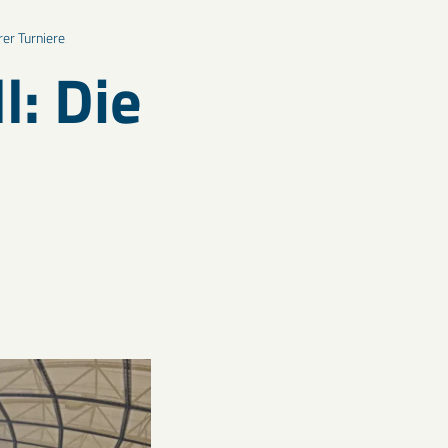
er Turniere
l: Die
n