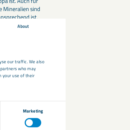
pa ist. Auch für
e Mineralien sind
ansprechend ist.
About
n kann, aber ohne
icht viel!
se our traffic. We also
at und der Rasen
cs partners who may
 your use of their
 gute
er Boden bei
sind ein wichtiger
rt-Kalk
, ein
 eingesetzt, um
Marketing